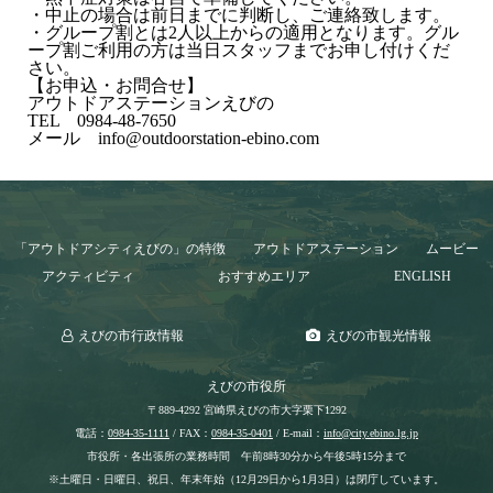
・中止の場合は前日までに判断し、ご連絡致します。
・グループ割とは2人以上からの適用となります。グル
ープ割ご利用の方は当日スタッフまでお申し付けくだ
さい。
【お申込・お問合せ】
アウトドアステーションえびの
TEL 0984-48-7650
メール info@outdoorstation-ebino.com
「アウトドアシティえびの」の特徴
アウトドアステーション
ムービー
アクティビティ
おすすめエリア
ENGLISH
えびの市行政情報
えびの市観光情報
えびの市役所
〒889-4292 宮崎県えびの市大字栗下1292
電話：
0984-35-1111
/ FAX：
0984-35-0401
/ E-mail：
info@city.ebino.lg.jp
市役所・各出張所の業務時間 午前8時30分から午後5時15分まで
※土曜日・日曜日、祝日、年末年始（12月29日から1月3日）は閉庁しています。