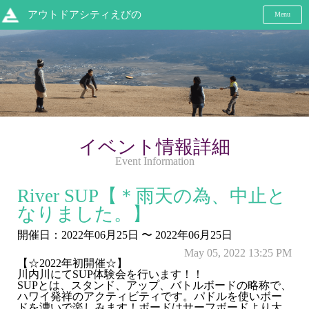
アウトドアシティえびの
Menu
イベント情報詳細
Event Information
River SUP【＊雨天の為、中止と
なりました。】
開催日：2022年06月25日 〜 2022年06月25日
May 05, 2022 13:25 PM
【☆2022年初開催☆】
川内川にてSUP体験会を行います！！
SUPとは、スタンド、アップ、バトルボードの略称で、
ハワイ発祥のアクティビティです。パドルを使いボー
ドを漕いで楽しみます！ボードはサーフボードより大