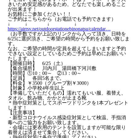
きいため安定感があるため、どなたでも楽しめること
が出来ます！
お気軽にご参加ください！！
ご予約はこちらから（お電話でも予約できます）
↓ ↓ ↓ ↓
https://airrsv.net/outdoorstationebinonatsu/calendar…
（お手数ですが上記のリンクから入って頂き、日時を
6/25に選択頂き、ご希望の時間から予約をお願い致しま
す。
なお、ご希望の時間が定員を超えてしまいますと予約
できない設定としているためご予約は早めにお願いい
たします。）
【開催日時】 6/25（土）
【集合場所】 川内川 湯田橋下河川敷
【時間】①10：00～ ②13：00～
【定員】 各回5名まで。
【料金】￥3500（グループ割￥3000）
【対象】小学校4年生以上
【準備していただくもの】濡れてもいい服、着替え、
タオル、飲み物、かかとが止まる靴
＊熱中症対策としてスポーツドリンクを1本プレゼント
します！
【注意事項】
・新型コロナウイルス感染症対策として検温、手指消
毒へのご協力をお願い致します。
・会場には更衣用のテントを設置しますが可能な限り
着替えは済ませて集合してください。
・熱中症対策は各自で準備してください。