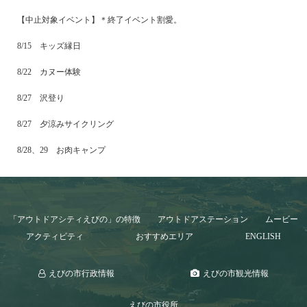
【中止対象イベント】＊終了イベント割愛。
8/15 キッズ縁日
8/22 カヌー体験
8/27 沢登り
8/27 夕涼みサイクリング
8/28、29 お肉キャンプ
「アウトドアシティえびの」の特徴
アウトドアステーション
ムービー
アクティビティ
おすすめエリア
ENGLISH
えびの市行政情報
えびの市観光情報
えびの市役所